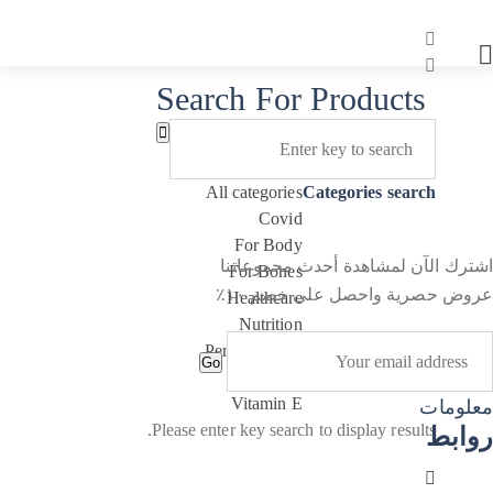
Search For Products
All categories
Categories search
Covid
For Body
اشترك الآن لمشاهدة أحدث مجموعاتنا
For Bones
عروض حصرية واحصل على خصم ١٠٪
Healthcare
Nutrition
Personal Care
Go
Vitamin A
Vitamin E
معلومات
Please enter key search to display results.
روابط
سياسة الإرجاع
سياسة الخصوصية
Copyright 2025 Nanoandpico