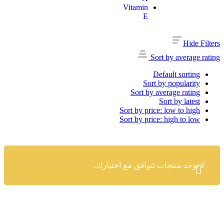
Me
Vitamin
Lost
E
your
password?
Hide Filters
Sort by average rating
Default sorting
Sort by popularity
Sort by average rating
Sort by latest
Sort by price: low to high
Sort by price: high to low
لا توجد منتجات تتوافق مع اختيارك.