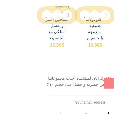
Trending
Nano&Pico –
NanoAndPico
– شوكولاتة
مسحوق التمر
طبيعية
والعسل
ممزوجة
الملكي مع
بالجنسينغ
الجنسينغ
16.50
$
16.50
$
اشترك الآن لمشاهدة أحدث مجموعاتنا
عروض حصرية واحصل على خصم ١٠٪