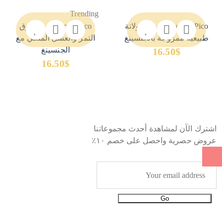
Trending
NanoAndPico – شوكولاتة
Nano&Pico – مسحوق
طبيعية ممزوجة بالجنسينغ
التمر والعسل الملكي مع
الجنسينغ
16.50
$
16.50
$
اشترك الآن لمشاهدة أحدث مجموعاتنا
عروض حصرية واحصل على خصم ١٠٪
Go