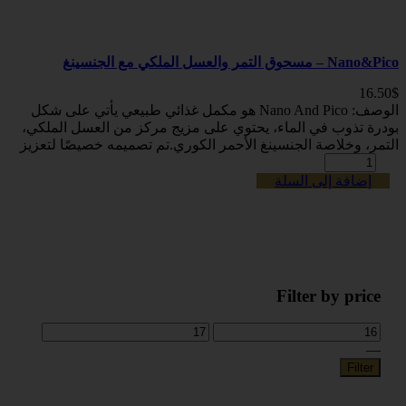
Nano&Pico – مسحوق التمر والعسل الملكي مع الجنسينغ
16.50
$
الوصف: Nano And Pico هو مكمل غذائي طبيعي يأتي على شكل
بودرة تذوب في الماء، يحتوي على مزيج مركز من العسل الملكي،
التمر، وخلاصة الجنسينغ الأحمر الكوري.تم تصميمه خصيصًا لتعزيز
إضافة إلى السلة
Filter by price
—
Filter