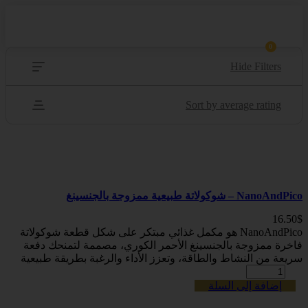
0
Hide Filters
Sort by average rating
NanoAndPico – شوكولاتة طبيعية ممزوجة بالجنسينغ
16.50
$
NanoAndPico هو مكمل غذائي مبتكر على شكل قطعة شوكولاتة
فاخرة ممزوجة بالجنسينغ الأحمر الكوري، مصممة لتمنحك دفعة
سريعة من النشاط والطاقة، وتعزز الأداء والرغبة بطريقة طبيعية
إضافة إلى السلة