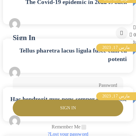
The Covid-19 epidemic in 2022 is back
Personal Care
Vitamin A
Vitamin E
0.00
$
0
Sign In
No produc
مارس 17, 2023
Tellus pharetra lacus ligula fusce cum eu
potenti
مارس 17, 2023
Hac hendrerit mus nons semper suspendisse
Remember Me
Lost your password?