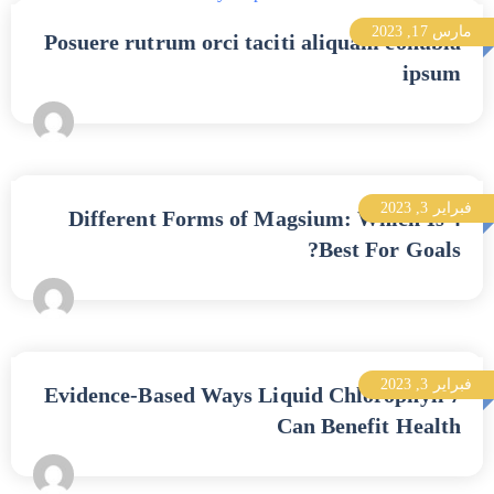
مارس 17, 2023
Posuere rutrum orci taciti aliquam conubia
ipsum
فبراير 3, 2023
4 Different Forms of Magsium: Which Is
Best For Goals?
فبراير 3, 2023
7 Evidence-Based Ways Liquid Chlorophyll
Can Benefit Health