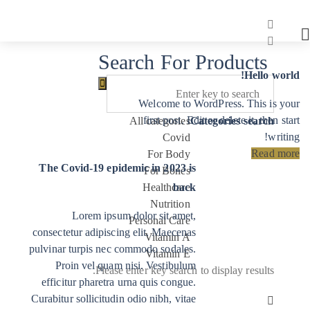
Search For Products
Hello world!
Welcome to WordPress. This is your
first post. Edit or delete it, then start
All categories
Categories search
writing!
Covid
Read more
For Body
The Covid-19 epidemic in 2023 is
For Bones
Healthcare
back
Nutrition
Lorem ipsum dolor sit amet,
Personal Care
consectetur adipiscing elit. Maecenas
Vitamin A
pulvinar turpis nec commodo sodales.
Vitamin E
Proin vel quam nisi. Vestibulum
Please enter key search to display results.
efficitur pharetra urna quis congue.
Curabitur sollicitudin odio nibh, vitae